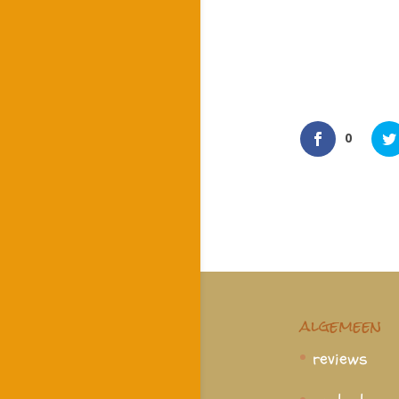
0
algemeen
reviews