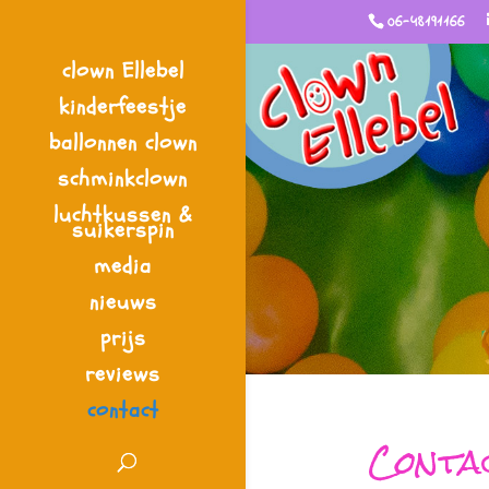
06-48191166
clown Ellebel
kinderfeestje
ballonnen clown
schminkclown
luchtkussen &
suikerspin
media
nieuws
prijs
reviews
contact
Conta