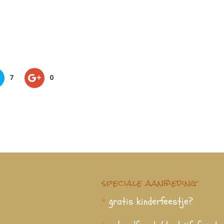
7
0
speciale aanbieding
gratis kinderfeestje?