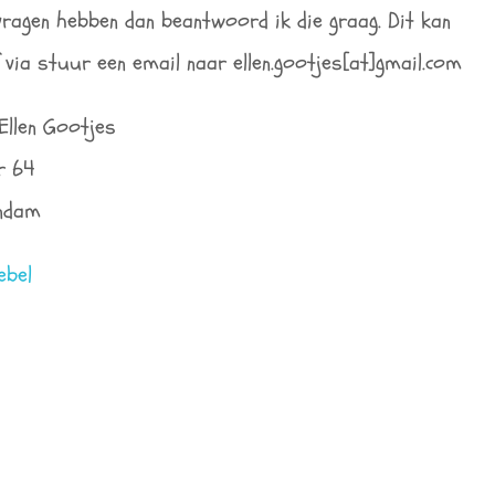
ragen hebben dan beantwoord ik die graag. Dit kan
f via stuur een email naar ellen.gootjes[at]gmail.com
/Ellen Gootjes
r 64
ndam
ebel