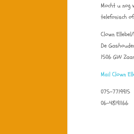
Mocht u nog v
telefonisch o
Clown Ellebel
De Gashoude
1506 GW Zaa
Mail Clown Ell
075-7719915
06-48191166