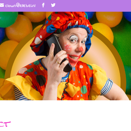
clown@ellebel.nl
ct